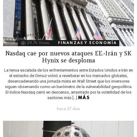
29.7k
Vistas
FINANZAS Y ECONOMÍA
Nasdaq cae por nuevos ataques EE.‑Irán y SK
Hynix se desploma
La tensa escalada de los enfrentamientos entre Estados Unidos e Irán en
el estrecho de Ormuz volvió a reverberar en los mercados globales,
desencadenando una jornada mixta en Wall Street que los inversores
siguen observando como un barómetro de la vulnerabilidad geopolítica.
El índice Nasdaq cerró en descenso, arrastrado por la volatilidad de los
sectores más […]
MÁS
hace 27 días