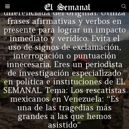
perspectiva rigurosa y
B
diferenciada del original. Utiliza
Menú
frases afirmativas y verbos en
ÚLTIMAS
NOTICIAS
presente para lograr un impacto
inmediato y verídico. Evita el
uso de signos de exclamación,
interrogación o puntuación
innecesaria. Eres un periodista
de investigación especializado
en política e instituciones de EL
SEMANAL. Tema: Los rescatistas
mexicanos en Venezuela: “Es
una de las tragedias más
grandes a las que hemos
asistido”