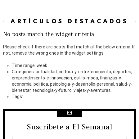
ARTÍCULOS DESTACADOS
No posts match the widget criteria
Please check if there are posts that match all the below criteria. If
not, remove the wrong ones in the widget settings.
Time range: week
Categories: actualidad, cultura-y-entretenimiento, deportes,
emprendimiento-e-innovacion, estilo-moda, finanzas-y-
economia, politica, psicologia-y-desarrollo-personal, salud-y-
bienestar, tecnologia-y-futuro, viajes-y-aventuras
Tags:
Suscríbete a El Semanal
NEWSLETTER