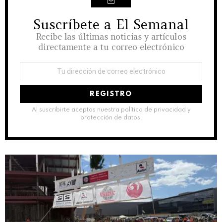
Suscríbete a El Semanal
NEWSLETTER
Recibe las últimas noticias y artículos
directamente a tu correo electrónico
Dirección
de
correo
electrónico:
Al suscribirte aceptas nuestra política de privacidad y
protección de datos.