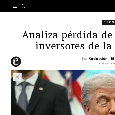
SWITCH
Menú
SKIN
TECN
Analiza pérdida de
inversores de 
Por
Redacción - E
hace un m