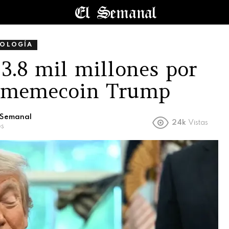
OLOGÍA
 3.8 mil millones por
la memecoin Trump
l Semanal
24k
Vistas
es