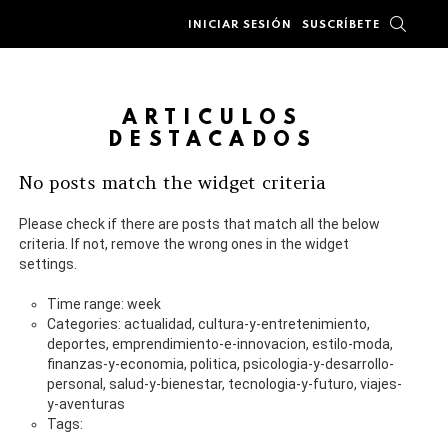
BUSC
INICIAR SESIÓN
SUSCRÍBETE
ARTÍCULOS
DESTACADOS
No posts match the widget criteria
Please check if there are posts that match all the below
criteria. If not, remove the wrong ones in the widget
settings.
Time range: week
Categories: actualidad, cultura-y-entretenimiento,
deportes, emprendimiento-e-innovacion, estilo-moda,
finanzas-y-economia, politica, psicologia-y-desarrollo-
personal, salud-y-bienestar, tecnologia-y-futuro, viajes-
y-aventuras
Tags: