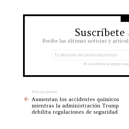
Suscríbete
NEWSLETTER
Recibe las últimas noticias y artícu
Dirección
de
correo
Al suscribirte aceptas nue
electrónico:
See
Artículo previo
Aumentan los accidentes químicos
more
mientras la administración Trump
debilita regulaciones de seguridad