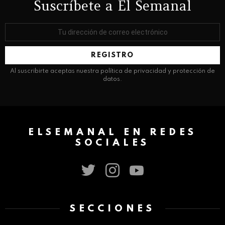
Suscríbete a El Semanal
Dirección
de
correo
electrónico:
Al suscribirte aceptas nuestra política de privacidad y protección de
datos.
ELSEMANAL EN REDES
SOCIALES
twitter
instagram
youtube
SECCIONES