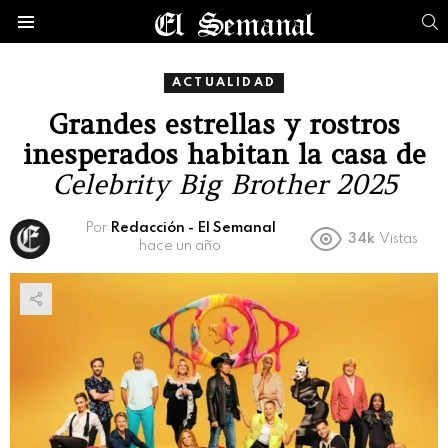
B
Menú
ACTUALIDAD
Grandes estrellas y rostros
inesperados habitan la casa de
Celebrity Big Brother 2025
Por
Redacción - El Semanal
34k
Vistas
hace un año