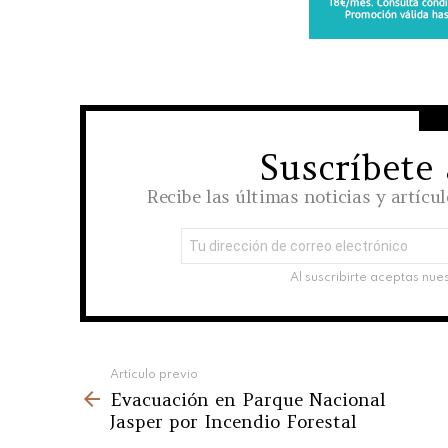
Suscríbete
NEWSLETTER
Recibe las últimas noticias y artícu
Dirección
de
correo
Al suscribirte aceptas nue
electrónico:
See
Artículo previo
Evacuación en Parque Nacional
more
Jasper por Incendio Forestal