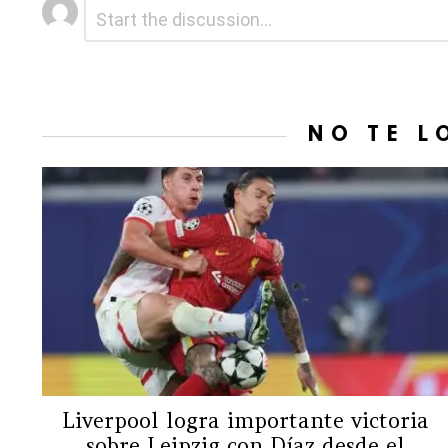
Deja
Comentario
*
una
respuesta
NO TE L
Liverpool logra importante victoria
sobre Leipzig con Díaz desde el