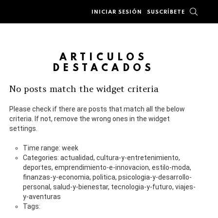
BUSC
INICIAR SESIÓN
SUSCRÍBETE
ARTÍCULOS
DESTACADOS
No posts match the widget criteria
Please check if there are posts that match all the below
criteria. If not, remove the wrong ones in the widget
settings.
Time range: week
Categories: actualidad, cultura-y-entretenimiento,
deportes, emprendimiento-e-innovacion, estilo-moda,
finanzas-y-economia, politica, psicologia-y-desarrollo-
personal, salud-y-bienestar, tecnologia-y-futuro, viajes-
y-aventuras
Tags: