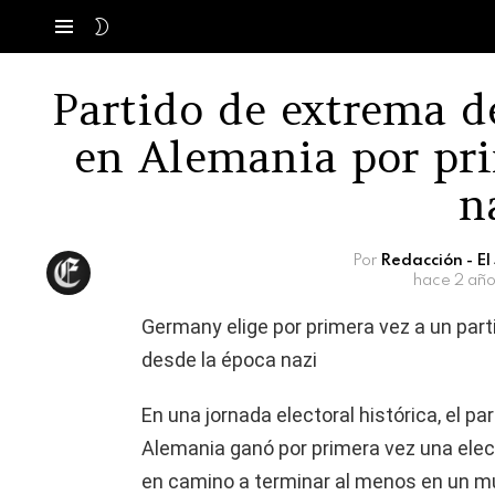
SWITCH
Menú
SKIN
Partido de extrema d
en Alemania por pri
n
Por
Redacción - E
hace 2 año
Germany elige por primera vez a un par
desde la época nazi
En una jornada electoral histórica, el p
Alemania ganó por primera vez una elecc
en camino a terminar al menos en un m