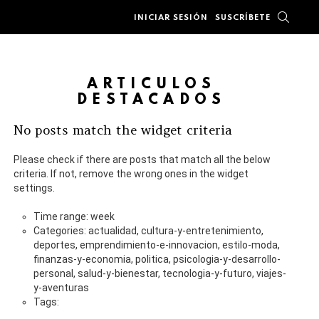
BUSC
INICIAR SESIÓN
SUSCRÍBETE
ARTÍCULOS
DESTACADOS
No posts match the widget criteria
Please check if there are posts that match all the below
criteria. If not, remove the wrong ones in the widget
settings.
Time range: week
Categories: actualidad, cultura-y-entretenimiento,
deportes, emprendimiento-e-innovacion, estilo-moda,
finanzas-y-economia, politica, psicologia-y-desarrollo-
personal, salud-y-bienestar, tecnologia-y-futuro, viajes-
y-aventuras
Tags: