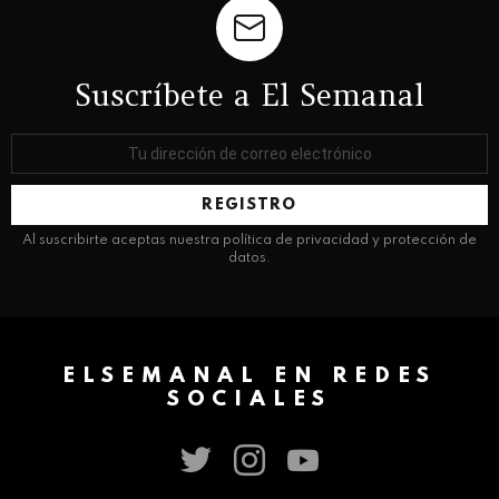
Suscríbete a El Semanal
Dirección
de
correo
electrónico:
Al suscribirte aceptas nuestra política de privacidad y protección de
datos.
ELSEMANAL EN REDES
SOCIALES
twitter
instagram
youtube