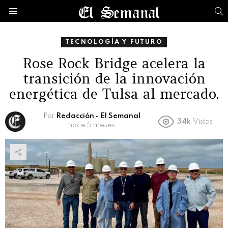
B
Menú
TECNOLOGÍA Y FUTURO
Rose Rock Bridge acelera la
transición de la innovación
energética de Tulsa al mercado.
Por
Redacción - El Semanal
34k
Vistas
hace 5 meses