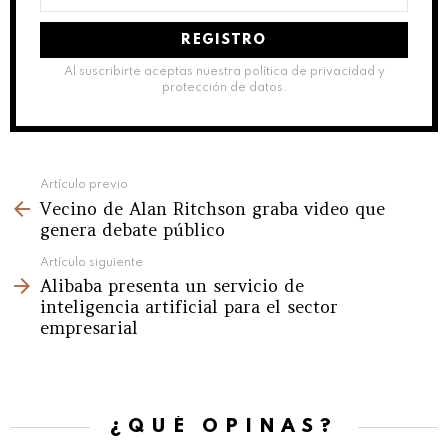
de
correo
electrónico:
Al suscribirte aceptas nuestra política de privacidad y
protección de datos.
See
Artículo previo
Vecino de Alan Ritchson graba video que
more
genera debate público
Artículo siguiente
Alibaba presenta un servicio de
inteligencia artificial para el sector
empresarial
¿QUÉ OPINAS?