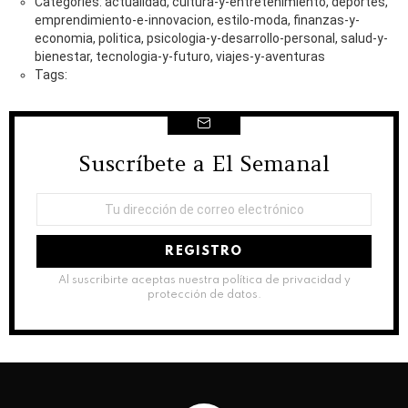
Categories: actualidad, cultura-y-entretenimiento, deportes,
emprendimiento-e-innovacion, estilo-moda, finanzas-y-
economia, politica, psicologia-y-desarrollo-personal, salud-y-
bienestar, tecnologia-y-futuro, viajes-y-aventuras
Tags:
Suscríbete a El Semanal
NEWSLETTER
Dirección
de
correo
electrónico:
Al suscribirte aceptas nuestra política de privacidad y
protección de datos.