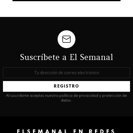
Suscríbete a El Semanal
Dirección
de
correo
electrónico:
Al suscribirte aceptas nuestra política de privacidad y protección de
datos.
ELSEMANAL EN REDES