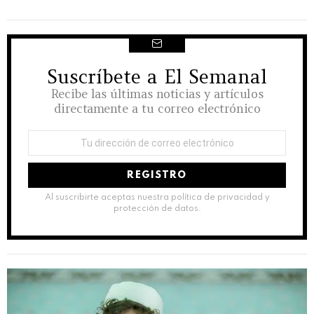
Suscríbete a El Semanal
NEWSLETTER
Recibe las últimas noticias y artículos
directamente a tu correo electrónico
Dirección
de
correo
electrónico:
Al suscribirte aceptas nuestra política de privacidad y
protección de datos.