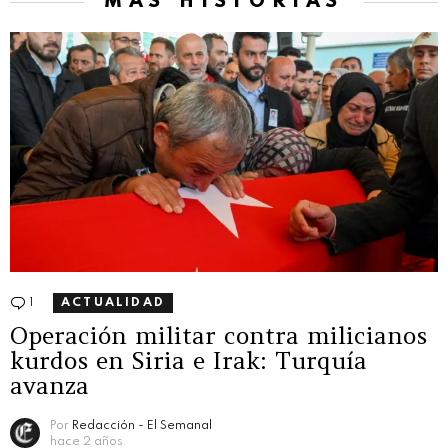
MÁS HISTORIAS
1
Comentario
ACTUALIDAD
Operación militar contra milicianos
kurdos en Siria e Irak: Turquía
avanza
Por
Redacción - El Semanal
hace 2 años