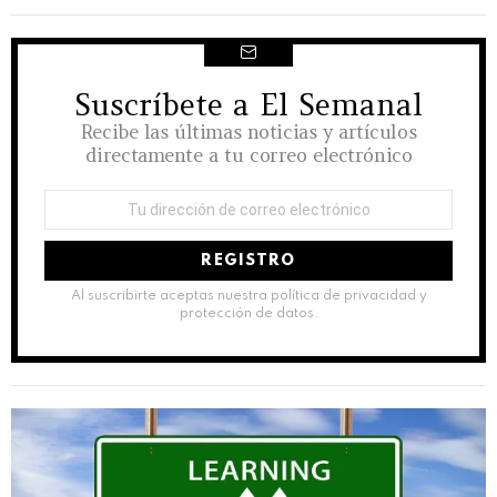
Suscríbete a El Semanal
NEWSLETTER
Recibe las últimas noticias y artículos
directamente a tu correo electrónico
Dirección
de
correo
electrónico:
Al suscribirte aceptas nuestra política de privacidad y
protección de datos.