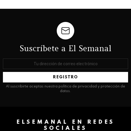
Suscríbete a El Semanal
Dirección
de
correo
electrónico:
Al suscribirte aceptas nuestra política de privacidad y protección de
datos.
ELSEMANAL EN REDES
SOCIALES