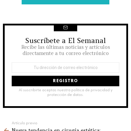
Suscríbete a El Semanal
NEWSLETTER
Recibe las últimas noticias y artículos
directamente a tu correo electrónico
Dirección
de
correo
electrónico:
Al suscribirte aceptas nuestra política de privacidad y
protección de datos.
See
Artículo previo
Nueva tendencia en cirugía estética:
more