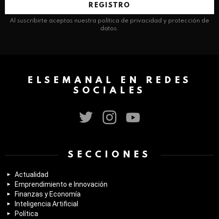
electrónico:
Al suscribirte aceptas nuestra política de privacidad y protección de
datos.
ELSEMANAL EN REDES
SOCIALES
twitter
instagram
youtube
SECCIONES
Actualidad
Emprendimiento e Innovación
Finanzas y Economía
Inteligencia Artificial
Política