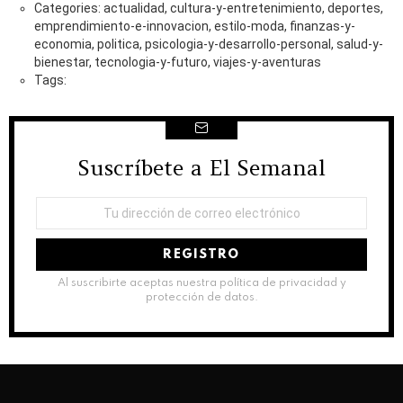
Categories: actualidad, cultura-y-entretenimiento, deportes,
emprendimiento-e-innovacion, estilo-moda, finanzas-y-
economia, politica, psicologia-y-desarrollo-personal, salud-y-
bienestar, tecnologia-y-futuro, viajes-y-aventuras
Tags:
Suscríbete a El Semanal
NEWSLETTER
Dirección
de
correo
electrónico:
Al suscribirte aceptas nuestra política de privacidad y
protección de datos.