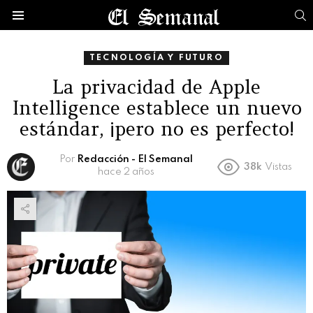
B
Menú
TECNOLOGÍA Y FUTURO
La privacidad de Apple
Intelligence establece un nuevo
estándar, ¡pero no es perfecto!
Por
Redacción - El Semanal
38k
Vistas
hace 2 años