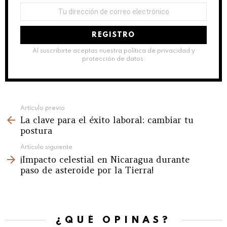
Dirección
de
correo
electrónico:
Al suscribirte aceptas nuestra política de privacidad y
protección de datos.
See
Artículo previo
La clave para el éxito laboral: cambiar tu
more
postura
Artículo siguiente
¡Impacto celestial en Nicaragua durante
paso de asteroide por la Tierra!
¿QUÉ OPINAS?