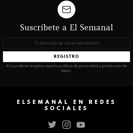
Suscríbete a El Semanal
Dirección
de
correo
electrónico:
Al suscribirte aceptas nuestra política de privacidad y protección de
datos.
ELSEMANAL EN REDES
SOCIALES
twitter
instagram
youtube