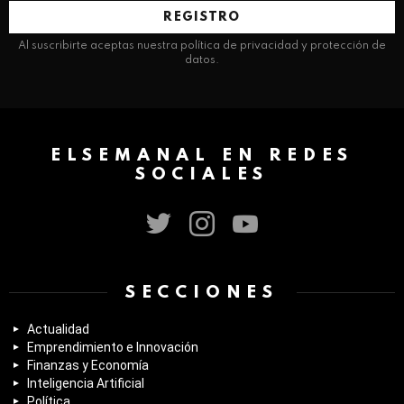
electrónico:
Al suscribirte aceptas nuestra política de privacidad y protección de
datos.
ELSEMANAL EN REDES
SOCIALES
twitter
instagram
youtube
SECCIONES
Actualidad
Emprendimiento e Innovación
Finanzas y Economía
Inteligencia Artificial
Política