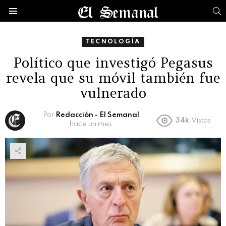
B
Menú
TECNOLOGÍA
Político que investigó Pegasus
revela que su móvil también fue
vulnerado
Por
Redacción - El Semanal
34k
Vistas
hace un mes