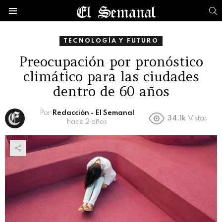
B
Menú
TECNOLOGÍA Y FUTURO
Preocupación por pronóstico
climático para las ciudades
dentro de 60 años
Por
Redacción - El Semanal
34.1k
Vistas
hace 2 años