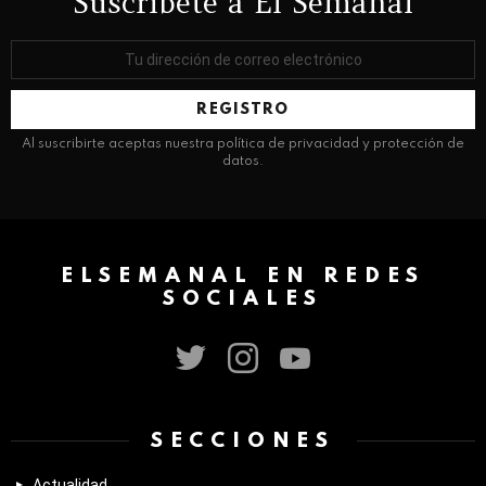
Suscríbete a El Semanal
Dirección
de
correo
electrónico:
Al suscribirte aceptas nuestra política de privacidad y protección de
datos.
ELSEMANAL EN REDES
SOCIALES
twitter
instagram
youtube
SECCIONES
Actualidad