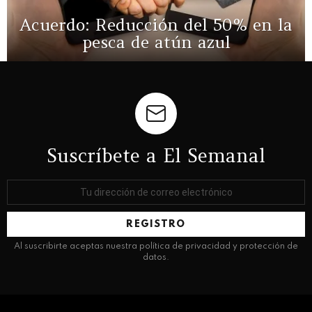
Acuerdo: Reducción del 50% en la
pesca de atún azul
Suscríbete a El Semanal
Dirección
de
correo
electrónico:
Al suscribirte aceptas nuestra política de privacidad y protección de
datos.