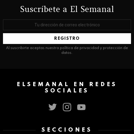
Suscríbete a El Semanal
Dirección
de
correo
electrónico:
Al suscribirte aceptas nuestra política de privacidad y protección de
datos.
ELSEMANAL EN REDES
SOCIALES
twitter
instagram
youtube
SECCIONES