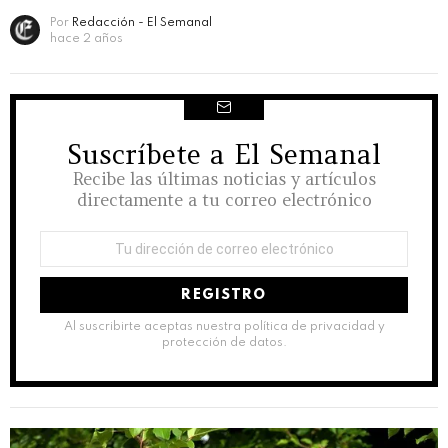
Por
Redacción - El Semanal
hace 2 años
Suscríbete a El Semanal
NEWSLETTER
Recibe las últimas noticias y artículos
directamente a tu correo electrónico
Dirección
de
correo
electrónico:
Al suscribirte aceptas nuestra política de privacidad y
protección de datos.