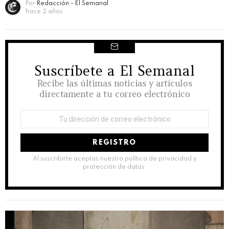
Por
Redacción - El Semanal
hace 2 años
Suscríbete a El Semanal
NEWSLETTER
Recibe las últimas noticias y artículos
directamente a tu correo electrónico
Dirección
de
correo
electrónico:
Al suscribirte aceptas nuestra política de privacidad y
protección de datos.