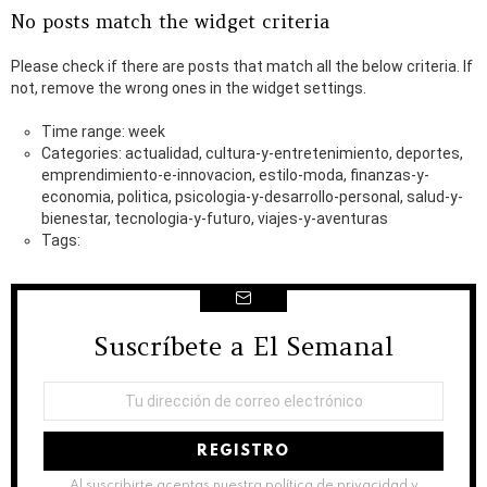
No posts match the widget criteria
Please check if there are posts that match all the below criteria. If
not, remove the wrong ones in the widget settings.
Time range: week
Categories: actualidad, cultura-y-entretenimiento, deportes,
emprendimiento-e-innovacion, estilo-moda, finanzas-y-
economia, politica, psicologia-y-desarrollo-personal, salud-y-
bienestar, tecnologia-y-futuro, viajes-y-aventuras
Tags:
Suscríbete a El Semanal
NEWSLETTER
Dirección
de
correo
electrónico:
Al suscribirte aceptas nuestra política de privacidad y