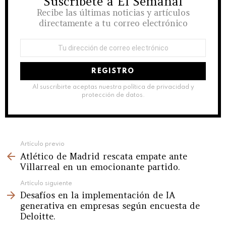
Suscríbete a El Semanal
NEWSLETTER
Recibe las últimas noticias y artículos
directamente a tu correo electrónico
Dirección
de
correo
electrónico:
Al suscribirte aceptas nuestra política de privacidad y
protección de datos.
See
Artículo previo
Atlético de Madrid rescata empate ante
more
Villarreal en un emocionante partido.
Artículo siguiente
Desafíos en la implementación de IA
generativa en empresas según encuesta de
Deloitte.