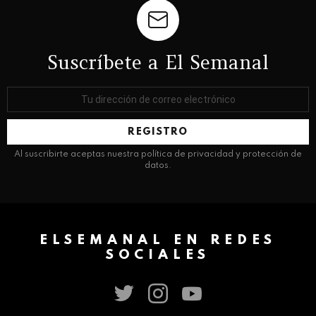
Suscríbete a El Semanal
Dirección
de
correo
electrónico:
Al suscribirte aceptas nuestra política de privacidad y protección de
datos.
ELSEMANAL EN REDES
SOCIALES
twitter
instagram
youtube