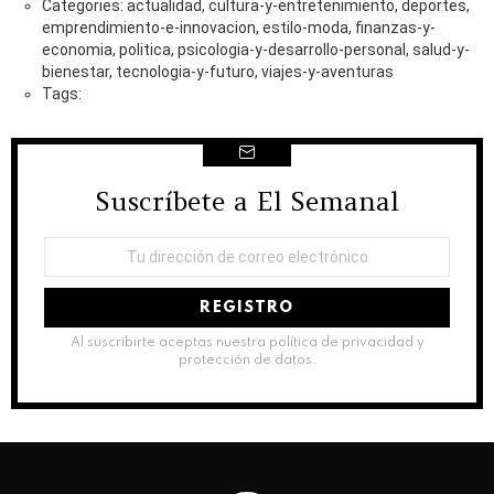
Categories: actualidad, cultura-y-entretenimiento, deportes,
emprendimiento-e-innovacion, estilo-moda, finanzas-y-
economia, politica, psicologia-y-desarrollo-personal, salud-y-
bienestar, tecnologia-y-futuro, viajes-y-aventuras
Tags:
Suscríbete a El Semanal
NEWSLETTER
Dirección
de
correo
electrónico:
Al suscribirte aceptas nuestra política de privacidad y
protección de datos.