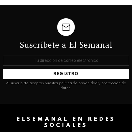
Suscríbete a El Semanal
Dirección
de
correo
electrónico:
Al suscribirte aceptas nuestra política de privacidad y protección de
datos.
ELSEMANAL EN REDES
SOCIALES