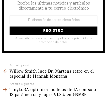
Recibe las últimas noticias y artículos
directamente a tu correo electrónico
Dirección
de
correo
electrónico:
Al suscribirte aceptas nuestra política de privacidad y
protección de datos.
See
Artículo previo
Willow Smith luce Dr. Martens retro en el
more
especial de Hannah Montana
Artículo siguiente
TinyLoRA optimiza modelos de IA con solo
13 parámetros y logra 91.8% en GSM8K