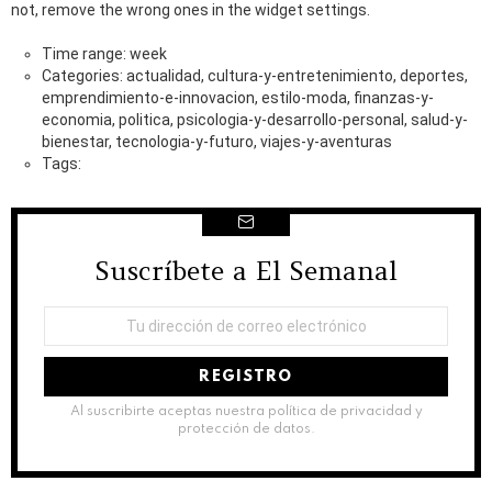
not, remove the wrong ones in the widget settings.
Time range: week
Categories: actualidad, cultura-y-entretenimiento, deportes,
emprendimiento-e-innovacion, estilo-moda, finanzas-y-
economia, politica, psicologia-y-desarrollo-personal, salud-y-
bienestar, tecnologia-y-futuro, viajes-y-aventuras
Tags:
Suscríbete a El Semanal
NEWSLETTER
Dirección
de
correo
electrónico:
Al suscribirte aceptas nuestra política de privacidad y
protección de datos.