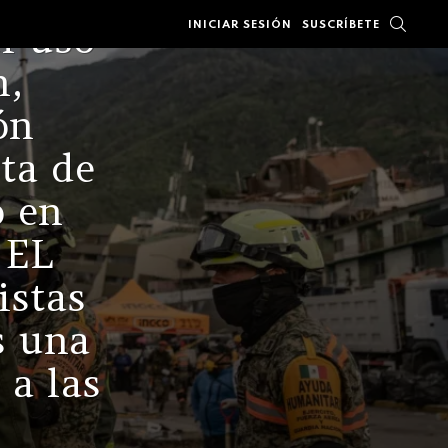
BUSC
el uso
INICIAR SESIÓN
SUSCRÍBETE
n,
ón
sta de
o en
 EL
istas
s una
 a las