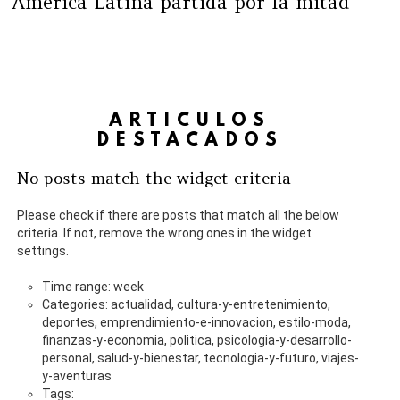
América Latina partida por la mitad
ARTÍCULOS
DESTACADOS
No posts match the widget criteria
Please check if there are posts that match all the below
criteria. If not, remove the wrong ones in the widget
settings.
Time range: week
Categories: actualidad, cultura-y-entretenimiento,
deportes, emprendimiento-e-innovacion, estilo-moda,
finanzas-y-economia, politica, psicologia-y-desarrollo-
personal, salud-y-bienestar, tecnologia-y-futuro, viajes-
y-aventuras
Tags: