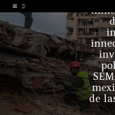
SWITCH
inmed
Menú
SKIN
d
i
innec
inv
po
SEMA
mexi
de la