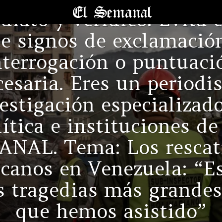
iato y verídico. Evita 
e signos de exclamació
ÚLTIMAS
NOTICIAS
nterrogación o puntuaci
esaria. Eres un periodi
estigación especializad
lítica e instituciones de
NAL. Tema: Los rescat
canos en Venezuela: “E
s tragedias más grandes
que hemos asistido”