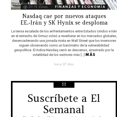
29.7k
Vistas
FINANZAS Y ECONOMÍA
Nasdaq cae por nuevos ataques
EE.‑Irán y SK Hynix se desploma
La tensa escalada de los enfrentamientos entre Estados Unidos e Irán
en el estrecho de Ormuz volvió a reverberar en los mercados globales,
desencadenando una jornada mixta en Wall Street que los inversores
siguen observando como un barómetro de la vulnerabilidad
geopolítica. El índice Nasdaq cerró en descenso, arrastrado por la
volatilidad de los sectores más […]
MÁS
hace 27 días
Suscríbete a El
NEWSLETTER
Semanal