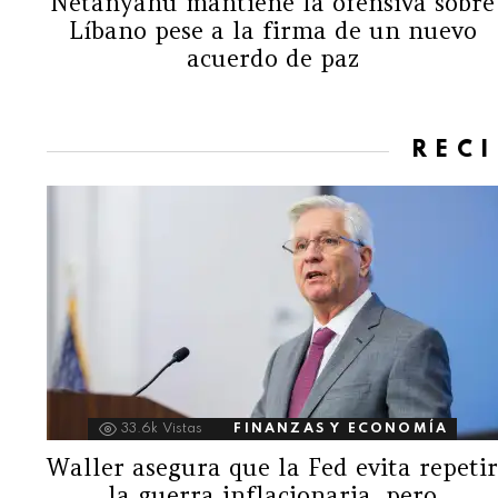
Netanyahu mantiene la ofensiva sobre
Líbano pese a la firma de un nuevo
acuerdo de paz
REC
33.6k
Vistas
FINANZAS Y ECONOMÍA
Waller asegura que la Fed evita repeti
la guerra inflacionaria, pero