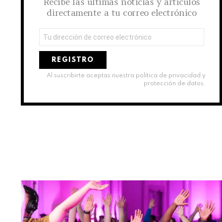
Recibe las últimas noticias y artículos
directamente a tu correo electrónico
Dirección
de
correo
electrónico:
Al suscribirte aceptas nuestra política de privacidad y
protección de datos.