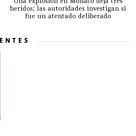
Una explosión en Mónaco deja tres
heridos; las autoridades investigan si
fue un atentado deliberado
IENTES
r