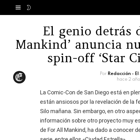
SWITCH
Menú
SKIN
El genio detrás d
Mankind’ anuncia nu
spin-off ‘Star 
Por
Redacción - E
hace 2 año
La Comic-Con de San Diego está en ple
están ansiosos por la revelación de la 
Silo mañana. Sin embargo, en otro aspec
información sobre otro proyecto muy es
de For All Mankind, ha dado a conocer de
serie, entre ellos «Ciudad Estrella».