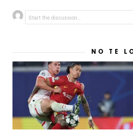
Deja
Comentario
*
una
respuesta
NO TE L