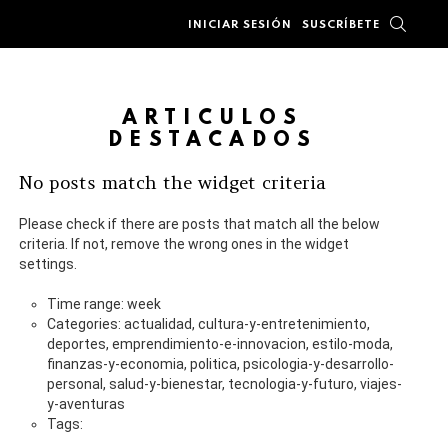
BUSC
INICIAR SESIÓN
SUSCRÍBETE
ARTÍCULOS
DESTACADOS
No posts match the widget criteria
Please check if there are posts that match all the below
criteria. If not, remove the wrong ones in the widget
settings.
Time range: week
Categories: actualidad, cultura-y-entretenimiento,
deportes, emprendimiento-e-innovacion, estilo-moda,
finanzas-y-economia, politica, psicologia-y-desarrollo-
personal, salud-y-bienestar, tecnologia-y-futuro, viajes-
y-aventuras
Tags: