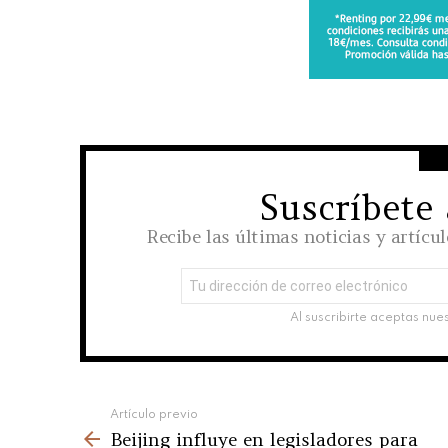
Suscríbete
NEWSLETTER
Recibe las últimas noticias y artícu
Dirección
de
correo
Al suscribirte aceptas nue
electrónico:
See
Artículo previo
Beijing influye en legisladores para
more