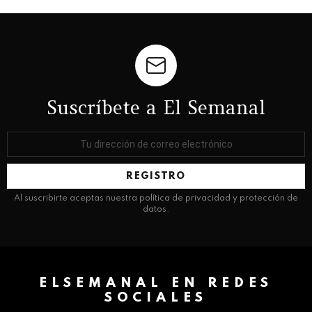
Suscríbete a El Semanal
Dirección
de
correo
electrónico:
Al suscribirte aceptas nuestra política de privacidad y protección de
datos.
ELSEMANAL EN REDES
SOCIALES