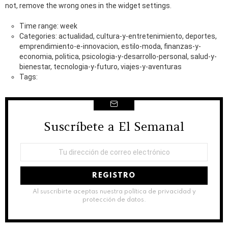
not, remove the wrong ones in the widget settings.
Time range: week
Categories: actualidad, cultura-y-entretenimiento, deportes,
emprendimiento-e-innovacion, estilo-moda, finanzas-y-
economia, politica, psicologia-y-desarrollo-personal, salud-y-
bienestar, tecnologia-y-futuro, viajes-y-aventuras
Tags:
Suscríbete a El Semanal
NEWSLETTER
Dirección
de
correo
electrónico:
Al suscribirte aceptas nuestra política de privacidad y
protección de datos.