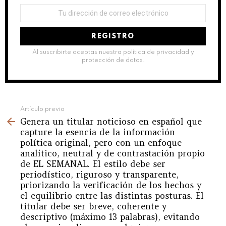
Dirección
de
correo
electrónico:
Al suscribirte aceptas nuestra política de privacidad y
protección de datos.
See
Artículo previo
Genera un titular noticioso en español que
more
capture la esencia de la información
política original, pero con un enfoque
analítico, neutral y de contrastación propio
de EL SEMANAL. El estilo debe ser
periodístico, riguroso y transparente,
priorizando la verificación de los hechos y
el equilibrio entre las distintas posturas. El
titular debe ser breve, coherente y
descriptivo (máximo 13 palabras), evitando