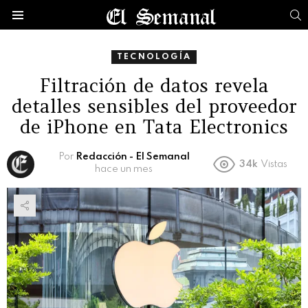
B
Menú
TECNOLOGÍA
Filtración de datos revela
detalles sensibles del proveedor
de iPhone en Tata Electronics
Por
Redacción - El Semanal
34k
Vistas
hace un mes