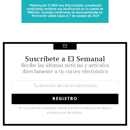
Suscríbete a El Semanal
NEWSLETTER
Recibe las últimas noticias y artículos
directamente a tu correo electrónico
Dirección
de
correo
electrónico:
Al suscribirte aceptas nuestra política de privacidad y
protección de datos.