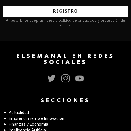
correo
electrónico:
Al suscribirte aceptas nuestra política de privacidad y protección de
datos.
ELSEMANAL EN REDES
SOCIALES
twitter
instagram
youtube
SECCIONES
Actualidad
Emprendimiento e Innovación
Finanzas y Economía
Inteligencia Artificial