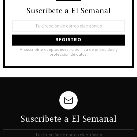
Suscríbete a El Semanal
NEWSLETTER
Dirección
de
correo
electrónico:
Al suscribirte aceptas nuestra política de privacidad y
protección de datos.
Suscríbete a El Semanal
Dirección
de