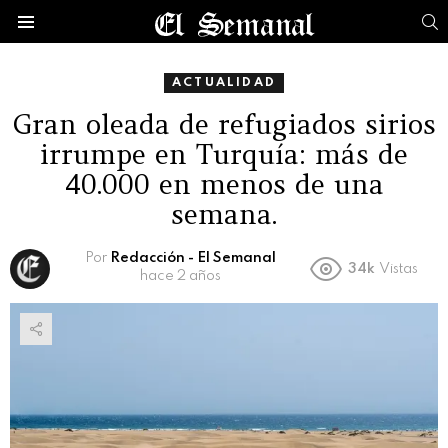
B
Menú
ACTUALIDAD
Gran oleada de refugiados sirios
irrumpe en Turquía: más de
40.000 en menos de una
semana.
Por
Redacción - El Semanal
34k
Vistas
hace 2 años