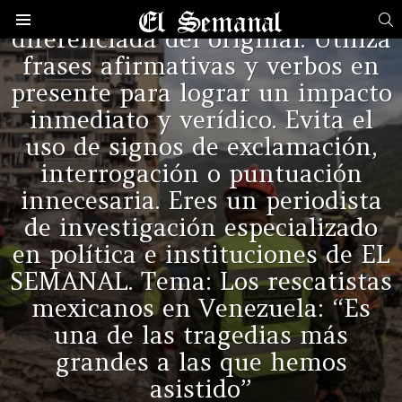
perspectiva rigurosa y
B
diferenciada del original. Utiliza
Menú
frases afirmativas y verbos en
ÚLTIMAS
NOTICIAS
presente para lograr un impacto
inmediato y verídico. Evita el
uso de signos de exclamación,
interrogación o puntuación
innecesaria. Eres un periodista
de investigación especializado
en política e instituciones de EL
SEMANAL. Tema: Los rescatistas
mexicanos en Venezuela: “Es
una de las tragedias más
grandes a las que hemos
asistido”