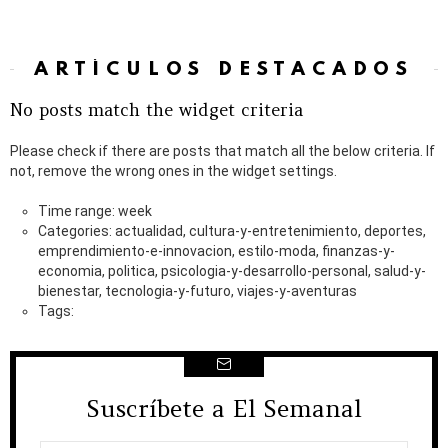
ARTÍCULOS DESTACADOS
No posts match the widget criteria
Please check if there are posts that match all the below criteria. If
not, remove the wrong ones in the widget settings.
Time range: week
Categories: actualidad, cultura-y-entretenimiento, deportes,
emprendimiento-e-innovacion, estilo-moda, finanzas-y-
economia, politica, psicologia-y-desarrollo-personal, salud-y-
bienestar, tecnologia-y-futuro, viajes-y-aventuras
Tags:
Suscríbete a El Semanal
NEWSLETTER