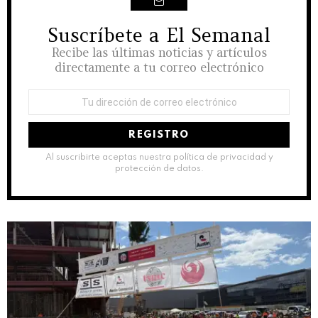
Suscríbete a El Semanal
NEWSLETTER
Recibe las últimas noticias y artículos
directamente a tu correo electrónico
Dirección
de
correo
electrónico:
Al suscribirte aceptas nuestra política de privacidad y
protección de datos.