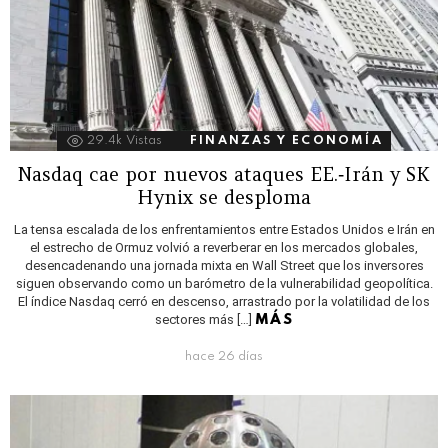
29.4k
Vistas
FINANZAS Y ECONOMÍA
Nasdaq cae por nuevos ataques EE.‑Irán y SK
Hynix se desploma
La tensa escalada de los enfrentamientos entre Estados Unidos e Irán en
el estrecho de Ormuz volvió a reverberar en los mercados globales,
desencadenando una jornada mixta en Wall Street que los inversores
siguen observando como un barómetro de la vulnerabilidad geopolítica.
El índice Nasdaq cerró en descenso, arrastrado por la volatilidad de los
sectores más […]
MÁS
hace 26 días