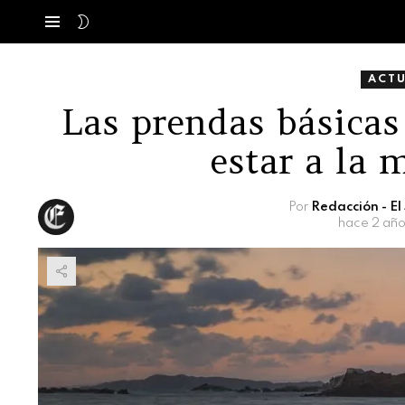
SWITCH
Menú
SKIN
ACT
Las prendas básicas
estar a la
Por
Redacción - E
hace 2 año