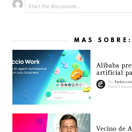
Deja
Comentario
*
una
respuesta
MÁS SOBRE
Alibaba pre
artificial p
Por
Redacción
hace 5 mese
Vecino de A