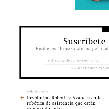
Suscríbete
NEWSLETTER
Recibe las últimas noticias y artícu
Dirección
de
correo
Al suscribirte aceptas nue
electrónico:
See
Artículo previo
Revolution Robotics: Avances en la
more
robótica de asistencia que están
cambiando vidas