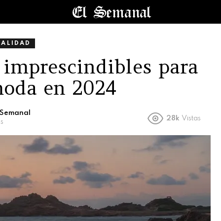
UALIDAD
 imprescindibles para
 moda en 2024
l Semanal
28k
Vistas
s