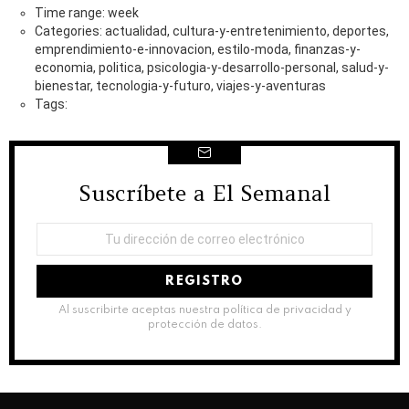
Time range: week
Categories: actualidad, cultura-y-entretenimiento, deportes,
emprendimiento-e-innovacion, estilo-moda, finanzas-y-
economia, politica, psicologia-y-desarrollo-personal, salud-y-
bienestar, tecnologia-y-futuro, viajes-y-aventuras
Tags:
Suscríbete a El Semanal
NEWSLETTER
Dirección
de
correo
electrónico:
Al suscribirte aceptas nuestra política de privacidad y
protección de datos.