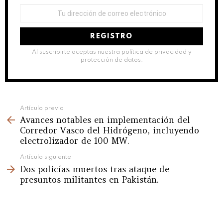
Dirección
de
correo
electrónico:
Al suscribirte aceptas nuestra política de privacidad y
protección de datos.
See
Artículo previo
Avances notables en implementación del
more
Corredor Vasco del Hidrógeno, incluyendo
electrolizador de 100 MW.
Artículo siguiente
Dos policías muertos tras ataque de
presuntos militantes en Pakistán.