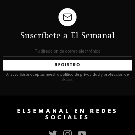
Suscríbete a El Semanal
Dirección
de
correo
electrónico:
Al suscribirte aceptas nuestra política de privacidad y protección de
datos.
ELSEMANAL EN REDES
SOCIALES
twitter
instagram
youtube