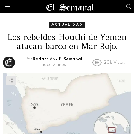
B
Menú
ACTUALIDAD
Los rebeldes Houthi de Yemen
atacan barco en Mar Rojo.
Por
Redacción - El Semanal
20k
Vistas
hace 2 años