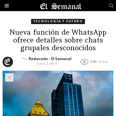
B
Menú
TECNOLOGÍA Y FUTURO
Nueva función de WhatsApp
ofrece detalles sobre chats
grupales desconocidos
Por
Redacción - El Semanal
34k
Vistas
hace 2 años