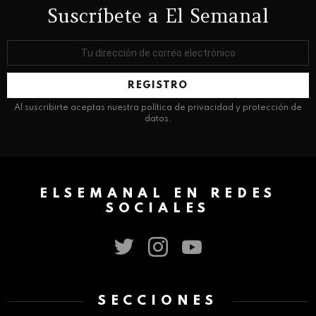
Suscríbete a El Semanal
Dirección
de
correo
electrónico:
Al suscribirte aceptas nuestra política de privacidad y protección de
datos.
ELSEMANAL EN REDES
SOCIALES
twitter
instagram
youtube
SECCIONES