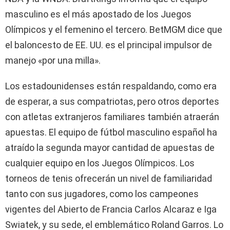
masculino es el más apostado de los Juegos
Olímpicos y el femenino el tercero. BetMGM dice que
el baloncesto de EE. UU. es el principal impulsor de
manejo «por una milla».
Los estadounidenses están respaldando, como era
de esperar, a sus compatriotas, pero otros deportes
con atletas extranjeros familiares también atraerán
apuestas. El equipo de fútbol masculino español ha
atraído la segunda mayor cantidad de apuestas de
cualquier equipo en los Juegos Olímpicos. Los
torneos de tenis ofrecerán un nivel de familiaridad
tanto con sus jugadores, como los campeones
vigentes del Abierto de Francia Carlos Alcaraz e Iga
Swiatek, y su sede, el emblemático Roland Garros. Lo