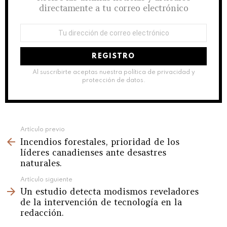
directamente a tu correo electrónico
Dirección
de
correo
electrónico:
Al suscribirte aceptas nuestra política de privacidad y
protección de datos.
See
Artículo previo
Incendios forestales, prioridad de los
more
líderes canadienses ante desastres
naturales.
Artículo siguiente
Un estudio detecta modismos reveladores
de la intervención de tecnología en la
redacción.