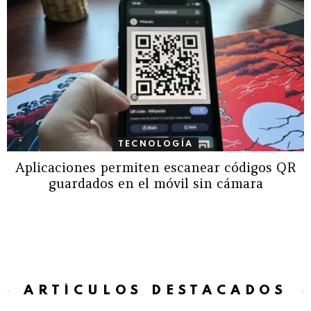
TECNOLOGÍA
Aplicaciones permiten escanear códigos QR
guardados en el móvil sin cámara
ARTÍCULOS DESTACADOS