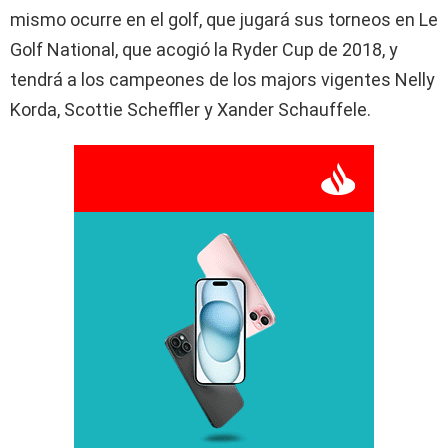
mismo ocurre en el golf, que jugará sus torneos en Le
Golf National, que acogió la Ryder Cup de 2018, y
tendrá a los campeones de los majors vigentes Nelly
Korda, Scottie Scheffler y Xander Schauffele.