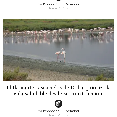
Por
Redacción - El Semanal
hace 2 años
El flamante rascacielos de Dubai prioriza la
vida saludable desde su construcción.
Por
Redacción - El Semanal
hace 2 años