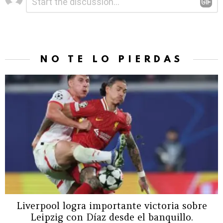
*
una
respuesta
NO TE LO PIERDAS
Liverpool logra importante victoria sobre
Leipzig con Díaz desde el banquillo.