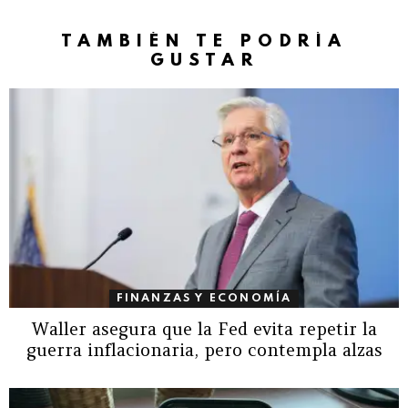
TAMBIÉN TE PODRÍA
GUSTAR
FINANZAS Y ECONOMÍA
Waller asegura que la Fed evita repetir la
guerra inflacionaria, pero contempla alzas