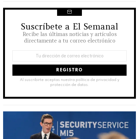
Suscríbete a El Semanal
NEWSLETTER
Recibe las últimas noticias y artículos
directamente a tu correo electrónico
Dirección
de
correo
electrónico:
Al suscribirte aceptas nuestra política de privacidad y
protección de datos.