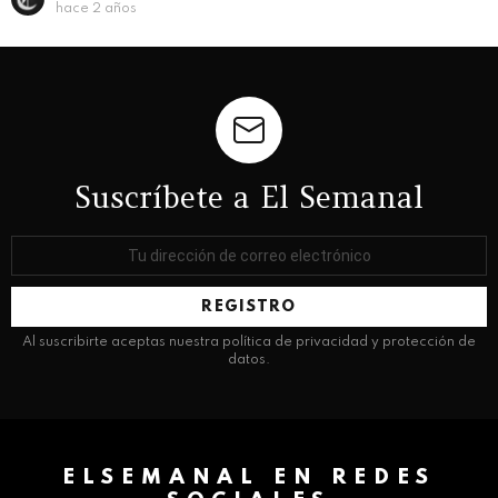
hace 2 años
Suscríbete a El Semanal
Dirección
de
correo
electrónico:
Al suscribirte aceptas nuestra política de privacidad y protección de
datos.
ELSEMANAL EN REDES