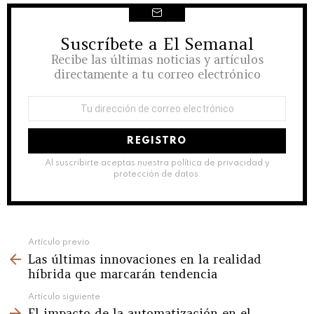
Suscríbete a El Semanal
NEWSLETTER
Recibe las últimas noticias y artículos
directamente a tu correo electrónico
Dirección
de
correo
electrónico:
Al suscribirte aceptas nuestra política de privacidad y
protección de datos.
See
Artículo previo
Las últimas innovaciones en la realidad
more
híbrida que marcarán tendencia
Artículo siguiente
El impacto de la automatización en el