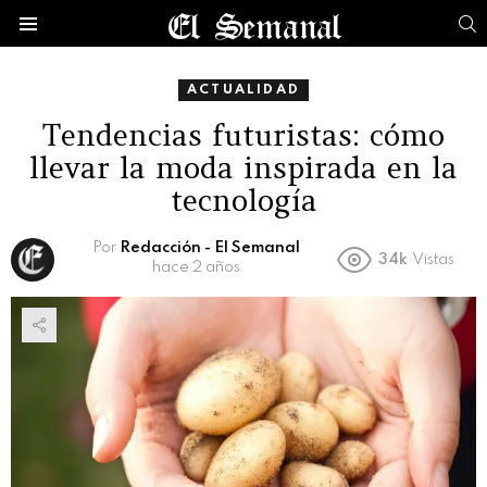
B
Menú
ACTUALIDAD
Tendencias futuristas: cómo
llevar la moda inspirada en la
tecnología
Por
Redacción - El Semanal
34k
Vistas
hace 2 años