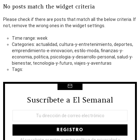
No posts match the widget criteria
Please check if there are posts that match all the below criteria. If
not, remove the wrong ones in the widget settings.
Time range: week
Categories: actualidad, cultura-y-entretenimiento, deportes,
emprendimiento-e-innovacion, estilo-moda, finanzas-y-
economia, politica, psicologia-y-desarrollo-personal, salud-y-
bienestar, tecnologia-y-futuro, viajes-y-aventuras
Tags:
Suscríbete a El Semanal
NEWSLETTER
Dirección
de
correo
electrónico:
Al suscribirte aceptas nuestra política de privacidad y