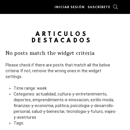
BUSC
INICIAR SESIÓN
SUSCRÍBETE
ARTÍCULOS
DESTACADOS
No posts match the widget criteria
Please check if there are posts that match all the below
criteria. If not, remove the wrong ones in the widget
settings.
Time range: week
Categories: actualidad, cultura-y-entretenimiento,
deportes, emprendimiento-e-innovacion, estilo-moda,
finanzas-y-economia, politica, psicologia-y-desarrollo-
personal, salud-y-bienestar, tecnologia-y-futuro, viajes-
y-aventuras
Tags: