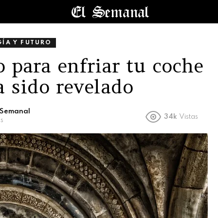
ÍA Y FUTURO
 para enfriar tu coche
a sido revelado
l Semanal
34k
Vistas
s