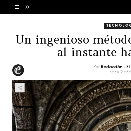
SWITCH
Menú
SKIN
TECNOLOG
Un ingenioso método
al instante h
Por
Redacción - E
hace 2 año