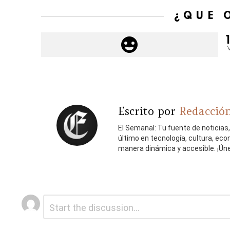
¿QUÉ 
Escrito por
Redacción
El Semanal: Tu fuente de noticias
último en tecnología, cultura, ec
manera dinámica y accesible. ¡Ún
Deja
Comentario
*
una
respuesta