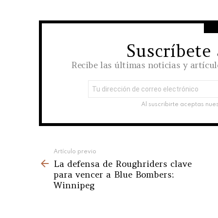
Suscríbete
NEWSLETTER
Recibe las últimas noticias y artícu
Dirección
de
correo
Al suscribirte aceptas nue
electrónico:
See
Artículo previo
La defensa de Roughriders clave
more
para vencer a Blue Bombers:
Winnipeg