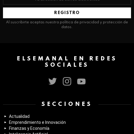
de
correo
electrónico:
Al suscribirte aceptas nuestra política de privacidad y protección de
datos.
ELSEMANAL EN REDES
SOCIALES
twitter
instagram
youtube
SECCIONES
Actualidad
Emprendimiento e Innovación
Finanzas y Economía