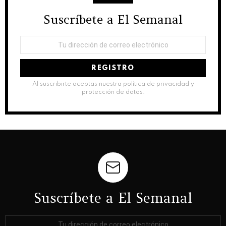
Suscríbete a El Semanal
NEWSLETTER
Dirección
de
correo
electrónico:
Al suscribirte aceptas nuestra política de privacidad y
protección de datos.
Suscríbete a El Semanal
Dirección