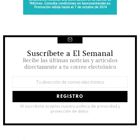
Suscríbete a El Semanal
NEWSLETTER
Recibe las últimas noticias y artículos
directamente a tu correo electrónico
Dirección
de
correo
electrónico:
Al suscribirte aceptas nuestra política de privacidad y
protección de datos.