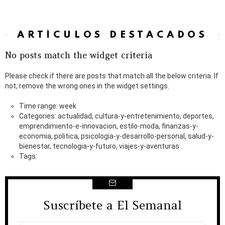
ARTÍCULOS DESTACADOS
No posts match the widget criteria
Please check if there are posts that match all the below criteria. If
not, remove the wrong ones in the widget settings.
Time range: week
Categories: actualidad, cultura-y-entretenimiento, deportes,
emprendimiento-e-innovacion, estilo-moda, finanzas-y-
economia, politica, psicologia-y-desarrollo-personal, salud-y-
bienestar, tecnologia-y-futuro, viajes-y-aventuras
Tags:
Suscríbete a El Semanal
NEWSLETTER