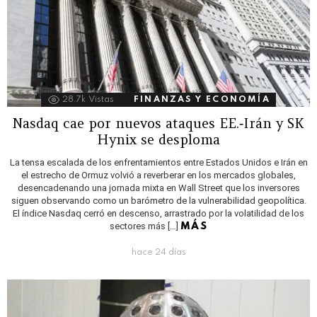
28.7k
Vistas
FINANZAS Y ECONOMÍA
Nasdaq cae por nuevos ataques EE.‑Irán y SK
Hynix se desploma
La tensa escalada de los enfrentamientos entre Estados Unidos e Irán en
el estrecho de Ormuz volvió a reverberar en los mercados globales,
desencadenando una jornada mixta en Wall Street que los inversores
siguen observando como un barómetro de la vulnerabilidad geopolítica.
El índice Nasdaq cerró en descenso, arrastrado por la volatilidad de los
sectores más […]
MÁS
hace 24 días