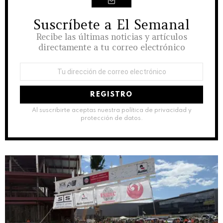
Suscríbete a El Semanal
NEWSLETTER
Recibe las últimas noticias y artículos
directamente a tu correo electrónico
Dirección
de
correo
electrónico:
Al suscribirte aceptas nuestra política de privacidad y
protección de datos.