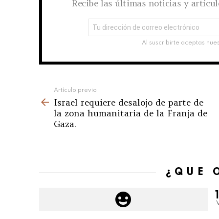
Recibe las últimas noticias y artícu
Dirección
de
correo
Al suscribirte aceptas nue
electrónico:
See
Artículo previo
Israel requiere desalojo de parte de
more
la zona humanitaria de la Franja de
Gaza.
¿QUÉ 