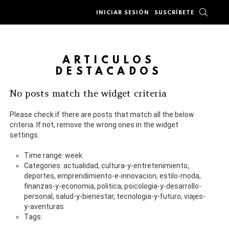
BUSC
INICIAR SESIÓN
SUSCRÍBETE
ARTÍCULOS
DESTACADOS
No posts match the widget criteria
Please check if there are posts that match all the below
criteria. If not, remove the wrong ones in the widget
settings.
Time range: week
Categories: actualidad, cultura-y-entretenimiento,
deportes, emprendimiento-e-innovacion, estilo-moda,
finanzas-y-economia, politica, psicologia-y-desarrollo-
personal, salud-y-bienestar, tecnologia-y-futuro, viajes-
y-aventuras
Tags: