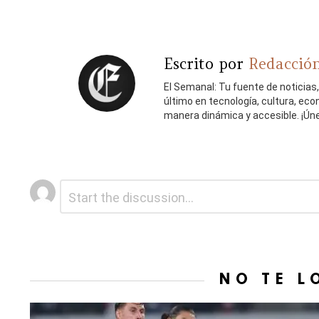
Escrito por
Redacción
El Semanal: Tu fuente de noticias
último en tecnología, cultura, ec
manera dinámica y accesible. ¡Ún
Deja
Comentario
*
una
respuesta
NO TE L