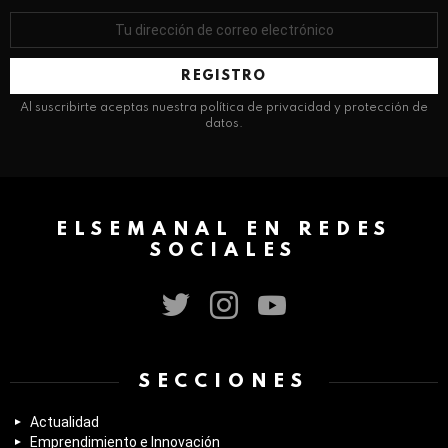
Dirección
de
correo
electrónico:
Al suscribirte aceptas nuestra política de privacidad y protección de
datos.
ELSEMANAL EN REDES
SOCIALES
twitter
instagram
youtube
SECCIONES
Actualidad
Emprendimiento e Innovación