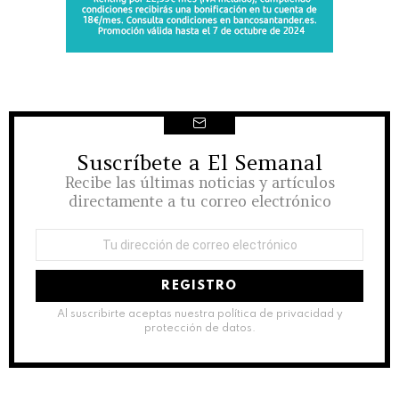
Suscríbete a El Semanal
NEWSLETTER
Recibe las últimas noticias y artículos
directamente a tu correo electrónico
Dirección
de
correo
electrónico:
Al suscribirte aceptas nuestra política de privacidad y
protección de datos.