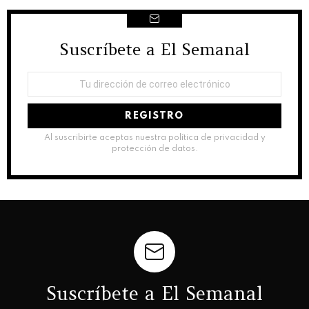
Suscríbete a El Semanal
NEWSLETTER
Dirección
de
correo
electrónico:
Al suscribirte aceptas nuestra política de privacidad y
protección de datos.
Suscríbete a El Semanal