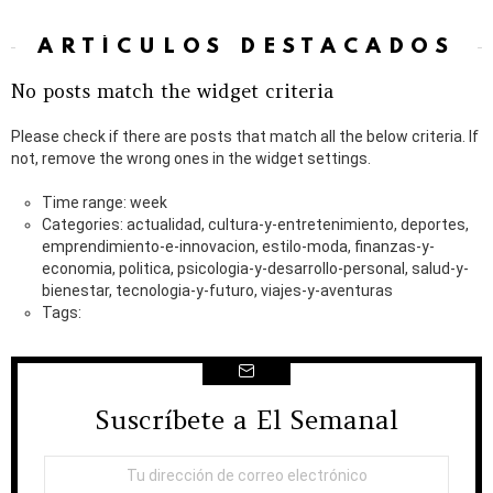
ARTÍCULOS DESTACADOS
No posts match the widget criteria
Please check if there are posts that match all the below criteria. If
not, remove the wrong ones in the widget settings.
Time range: week
Categories: actualidad, cultura-y-entretenimiento, deportes,
emprendimiento-e-innovacion, estilo-moda, finanzas-y-
economia, politica, psicologia-y-desarrollo-personal, salud-y-
bienestar, tecnologia-y-futuro, viajes-y-aventuras
Tags:
Suscríbete a El Semanal
NEWSLETTER
Dirección
de