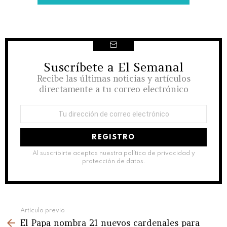
Suscríbete a El Semanal
NEWSLETTER
Recibe las últimas noticias y artículos
directamente a tu correo electrónico
Dirección
de
correo
electrónico:
Al suscribirte aceptas nuestra política de privacidad y
protección de datos.
See
Artículo previo
El Papa nombra 21 nuevos cardenales para
more