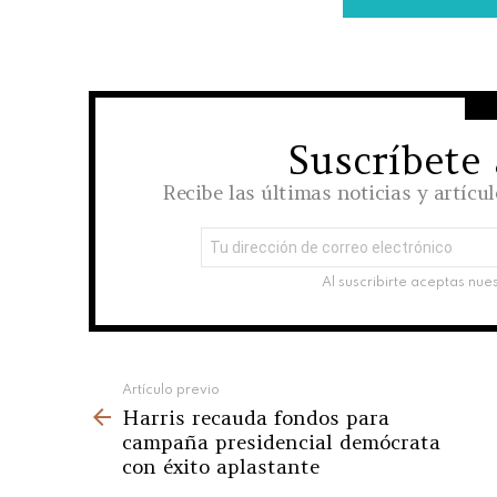
Suscríbete
NEWSLETTER
Recibe las últimas noticias y artícu
Dirección
de
correo
Al suscribirte aceptas nue
electrónico:
See
Artículo previo
Harris recauda fondos para
more
campaña presidencial demócrata
con éxito aplastante