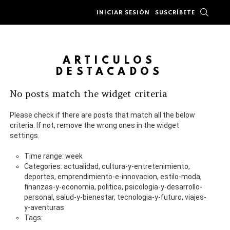
BUSC
INICIAR SESIÓN
SUSCRÍBETE
ARTÍCULOS
DESTACADOS
No posts match the widget criteria
Please check if there are posts that match all the below
criteria. If not, remove the wrong ones in the widget
settings.
Time range: week
Categories: actualidad, cultura-y-entretenimiento,
deportes, emprendimiento-e-innovacion, estilo-moda,
finanzas-y-economia, politica, psicologia-y-desarrollo-
personal, salud-y-bienestar, tecnologia-y-futuro, viajes-
y-aventuras
Tags: