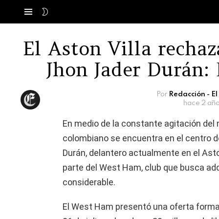
SWITCH
Menú
SKIN
El Aston Villa rechaz
Jhon Jader Durán:
Por
Redacción - E
hace 2 añ
En medio de la constante agitación del 
colombiano se encuentra en el centro de
Durán, delantero actualmente en el Aston
parte del West Ham, club que busca adq
considerable.
El West Ham presentó una oferta formal