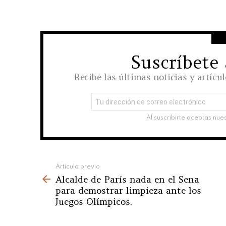
Suscríbete
NEWSLETTER
Recibe las últimas noticias y artícu
Dirección
de
correo
Al suscribirte aceptas nue
electrónico:
See
Artículo previo
Alcalde de París nada en el Sena
more
para demostrar limpieza ante los
Juegos Olímpicos.