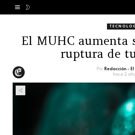
SWITCH
Menú
SKIN
TECNOLOG
El MUHC aumenta se
ruptura de t
Por
Redacción - E
hace 2 añ