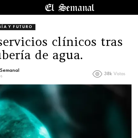
ÍA Y FUTURO
rvicios clínicos tras
ubería de agua.
l Semanal
38k
Vistas
os