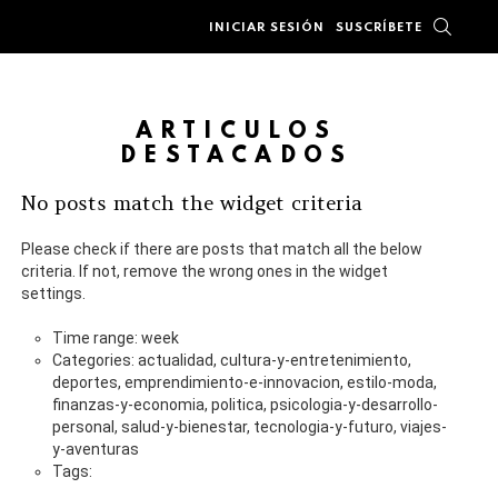
BUSC
INICIAR SESIÓN
SUSCRÍBETE
ARTÍCULOS
DESTACADOS
No posts match the widget criteria
Please check if there are posts that match all the below
criteria. If not, remove the wrong ones in the widget
settings.
Time range: week
Categories: actualidad, cultura-y-entretenimiento,
deportes, emprendimiento-e-innovacion, estilo-moda,
finanzas-y-economia, politica, psicologia-y-desarrollo-
personal, salud-y-bienestar, tecnologia-y-futuro, viajes-
y-aventuras
Tags: