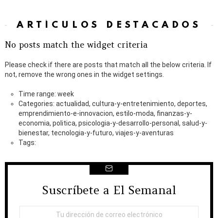
ARTÍCULOS DESTACADOS
No posts match the widget criteria
Please check if there are posts that match all the below criteria. If
not, remove the wrong ones in the widget settings.
Time range: week
Categories: actualidad, cultura-y-entretenimiento, deportes,
emprendimiento-e-innovacion, estilo-moda, finanzas-y-
economia, politica, psicologia-y-desarrollo-personal, salud-y-
bienestar, tecnologia-y-futuro, viajes-y-aventuras
Tags:
Suscríbete a El Semanal
NEWSLETTER
Dirección
de