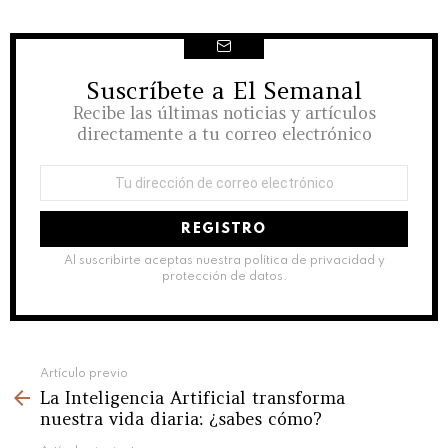
Suscríbete a El Semanal
NEWSLETTER
Recibe las últimas noticias y artículos
directamente a tu correo electrónico
Dirección
de
correo
electrónico:
Al suscribirte aceptas nuestra política de privacidad y
protección de datos.
See
Artículo previo
La Inteligencia Artificial transforma
more
nuestra vida diaria: ¿sabes cómo?