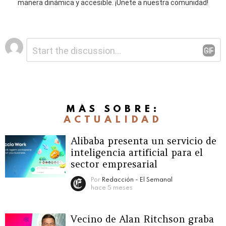
manera dinámica y accesible. ¡Únete a nuestra comunidad!
Deja
Comentario
*
una
respuesta
MÁS SOBRE:
ACTUALIDAD
Alibaba presenta un servicio de
inteligencia artificial para el
sector empresarial
Por
Redacción - El Semanal
hace 5 meses
Vecino de Alan Ritchson graba