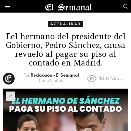
B
Menú
ACTUALIDAD
Eel hermano del presidente del
Gobierno, Pedro Sánchez, causa
revuelo al pagar su piso al
contado en Madrid.
Por
Redacción - El Semanal
40.1k
Vistas
hace 2 años