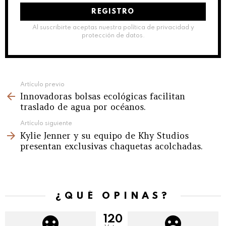
electrónico:
Al suscribirte aceptas nuestra política de privacidad y
protección de datos.
See
Artículo previo
Innovadoras bolsas ecológicas facilitan
more
traslado de agua por océanos.
Artículo siguiente
Kylie Jenner y su equipo de Khy Studios
presentan exclusivas chaquetas acolchadas.
¿QUÉ OPINAS?
120