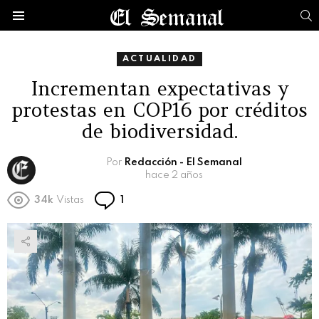
B
Menú
ACTUALIDAD
Incrementan expectativas y
protestas en COP16 por créditos
de biodiversidad.
Por
Redacción - El Semanal
hace 2 años
Comentario
34k
Vistas
1