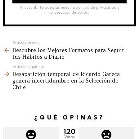
Al suscribirte aceptas nuestra política de privacidad y
protección de datos.
See
Artículo previo
Descubre los Mejores Formatos para Seguir
more
tus Hábitos a Diario
Artículo siguiente
Desaparición temporal de Ricardo Gareca
genera incertidumbre en la Selección de
Chile
¿QUÉ OPINAS?
120
Votos