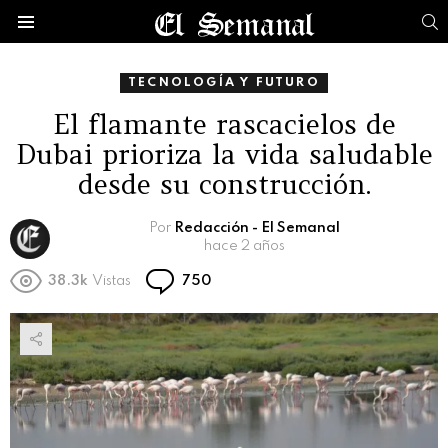
B
Menú
TECNOLOGÍA Y FUTURO
El flamante rascacielos de
Dubai prioriza la vida saludable
desde su construcción.
Por
Redacción - El Semanal
hace 2 años
Comentarios
38.3k
Vistas
750