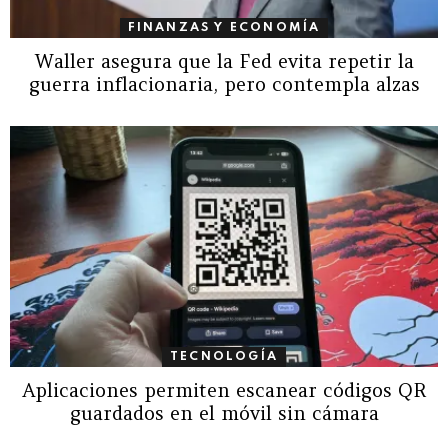
FINANZAS Y ECONOMÍA
Waller asegura que la Fed evita repetir la
guerra inflacionaria, pero contempla alzas
TECNOLOGÍA
Aplicaciones permiten escanear códigos QR
guardados en el móvil sin cámara