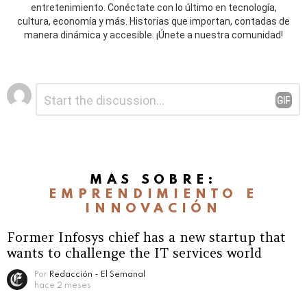
entretenimiento. Conéctate con lo último en tecnología,
cultura, economía y más. Historias que importan, contadas de
manera dinámica y accesible. ¡Únete a nuestra comunidad!
Deja
Comentario
*
una
respuesta
MÁS SOBRE:
EMPRENDIMIENTO E
INNOVACIÓN
Former Infosys chief has a new startup that
wants to challenge the IT services world
Por
Redacción - El Semanal
hace 2 meses