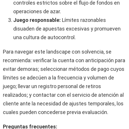
controles estrictos sobre el flujo de fondos en
operaciones de azar.
Juego responsable:
Límites razonables
disuaden de apuestas excesivas y promueven
una cultura de autocontrol.
Para navegar este landscape con solvencia, se
recomienda: verificar la cuenta con anticipación para
evitar demoras; seleccionar métodos de pago cuyos
límites se adecúen a la frecuencia y volumen de
juego; llevar un registro personal de retiros
realizados; y contactar con el servicio de atención al
cliente ante la necesidad de ajustes temporales, los
cuales pueden concederse previa evaluación.
Preguntas frecuentes: