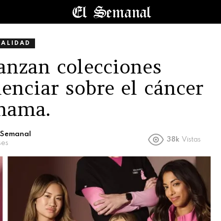
UALIDAD
lanzan colecciones
ienciar sobre el cáncer
mama.
l Semanal
38k
Vistas
ses