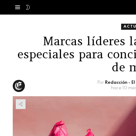
SWITCH
Menú
SKIN
ACT
Marcas líderes 
especiales para conc
de 
Por
Redacción - E
hace 10 me