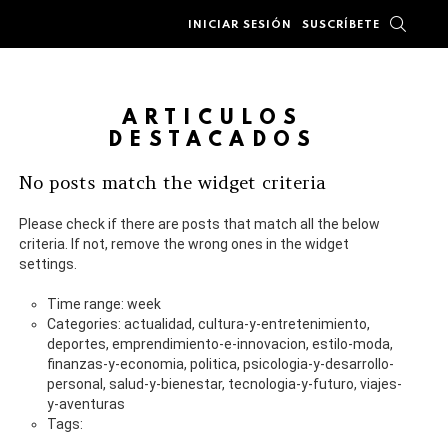
BUSC
INICIAR SESIÓN
SUSCRÍBETE
ARTÍCULOS
DESTACADOS
No posts match the widget criteria
Please check if there are posts that match all the below
criteria. If not, remove the wrong ones in the widget
settings.
Time range: week
Categories: actualidad, cultura-y-entretenimiento,
deportes, emprendimiento-e-innovacion, estilo-moda,
finanzas-y-economia, politica, psicologia-y-desarrollo-
personal, salud-y-bienestar, tecnologia-y-futuro, viajes-
y-aventuras
Tags: