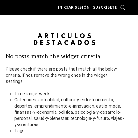
BUSC
INICIAR SESIÓN
SUSCRÍBETE
ARTÍCULOS
DESTACADOS
No posts match the widget criteria
Please check if there are posts that match all the below
criteria. If not, remove the wrong ones in the widget
settings.
Time range: week
Categories: actualidad, cultura-y-entretenimiento,
deportes, emprendimiento-e-innovacion, estilo-moda,
finanzas-y-economia, politica, psicologia-y-desarrollo-
personal, salud-y-bienestar, tecnologia-y-futuro, viajes-
y-aventuras
Tags: