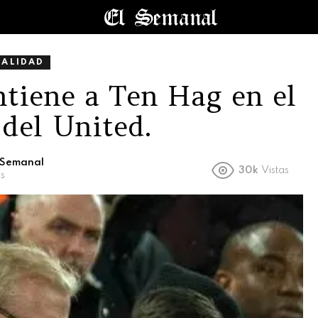
UALIDAD
ntiene a Ten Hag en el
 del United.
l Semanal
30k
Vistas
s