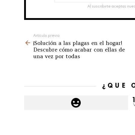
correo
Al suscribirte aceptas nue
electrónico:
See
Artículo previo
¡Solución a las plagas en el hogar!
more
Descubre cómo acabar con ellas de
una vez por todas
¿QUÉ 