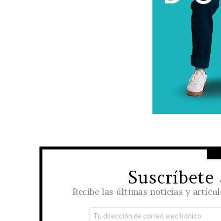
Suscríbete
NEWSLETTER
Recibe las últimas noticias y artícu
Dirección
de