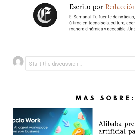
Escrito por
Redacción
El Semanal: Tu fuente de noticias
último en tecnología, cultura, ec
manera dinámica y accesible. ¡Ún
Deja
Comentario
*
una
respuesta
MÁS SOBRE
Alibaba pre
artificial p