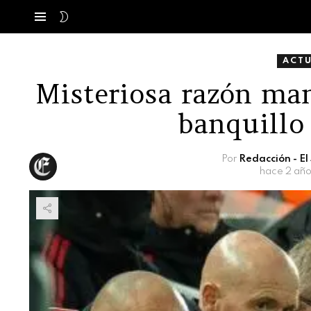
SWITCH
Menú
SKIN
ACT
Misteriosa razón ma
banquillo
Por
Redacción - E
hace 2 año