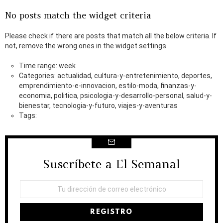
No posts match the widget criteria
Please check if there are posts that match all the below criteria. If
not, remove the wrong ones in the widget settings.
Time range: week
Categories: actualidad, cultura-y-entretenimiento, deportes,
emprendimiento-e-innovacion, estilo-moda, finanzas-y-
economia, politica, psicologia-y-desarrollo-personal, salud-y-
bienestar, tecnologia-y-futuro, viajes-y-aventuras
Tags:
Suscríbete a El Semanal
NEWSLETTER
Dirección
de
correo
electrónico: