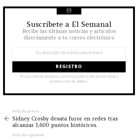
Suscríbete a El Semanal
NEWSLETTER
Recibe las últimas noticias y artículos
directamente a tu correo electrónico
Dirección
de
correo
electrónico:
Al suscribirte aceptas nuestra política de privacidad y
protección de datos.
See
Artículo previo
Sidney Crosby desata furor en redes tras
more
alcanzar 1,600 puntos históricos.
Artículo siguiente