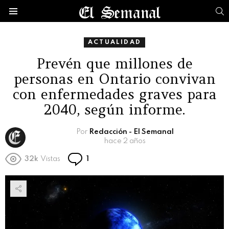
B
Menú
ACTUALIDAD
Prevén que millones de
personas en Ontario convivan
con enfermedades graves para
2040, según informe.
Por
Redacción - El Semanal
hace 2 años
Comentario
32k
Vistas
1