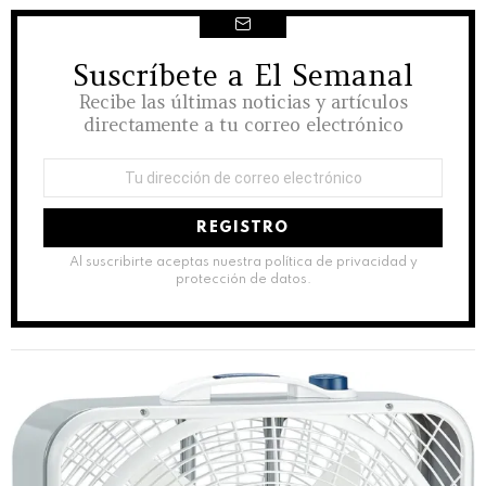
Suscríbete a El Semanal
NEWSLETTER
Recibe las últimas noticias y artículos
directamente a tu correo electrónico
Dirección
de
correo
electrónico:
Al suscribirte aceptas nuestra política de privacidad y
protección de datos.