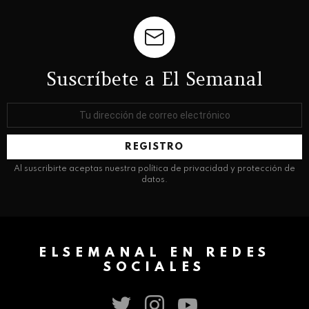
Suscríbete a El Semanal
Dirección
de
correo
electrónico:
Al suscribirte aceptas nuestra política de privacidad y protección de
datos.
ELSEMANAL EN REDES
SOCIALES
twitter
instagram
youtube