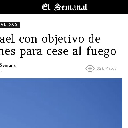
UALIDAD
rael con objetivo de
nes para cese al fuego
l Semanal
32k
Vistas
s