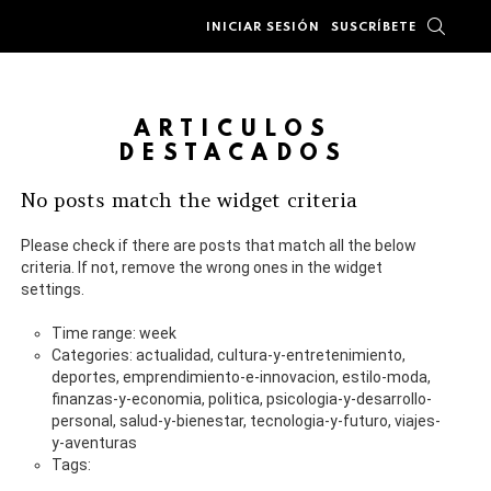
BUSC
INICIAR SESIÓN
SUSCRÍBETE
ARTÍCULOS
DESTACADOS
No posts match the widget criteria
Please check if there are posts that match all the below
criteria. If not, remove the wrong ones in the widget
settings.
Time range: week
Categories: actualidad, cultura-y-entretenimiento,
deportes, emprendimiento-e-innovacion, estilo-moda,
finanzas-y-economia, politica, psicologia-y-desarrollo-
personal, salud-y-bienestar, tecnologia-y-futuro, viajes-
y-aventuras
Tags: