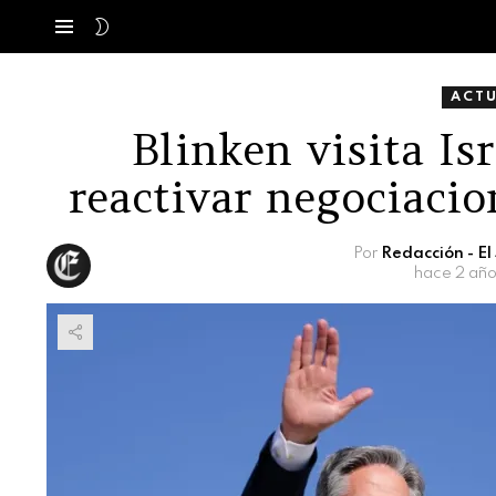
SWITCH
Menú
SKIN
ACT
Blinken visita Is
reactivar negociacio
Por
Redacción - E
hace 2 año