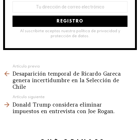
Dirección
de
correo
electrónico:
Al suscribirte aceptas nuestra política de privacidad y
protección de datos.
See
Artículo previo
Desaparición temporal de Ricardo Gareca
more
genera incertidumbre en la Selección de
Chile
Artículo siguiente
Donald Trump considera eliminar
impuestos en entrevista con Joe Rogan.