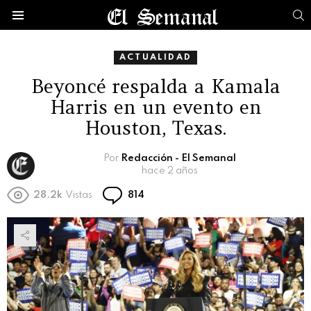
B
Menú
ACTUALIDAD
Beyoncé respalda a Kamala
Harris en un evento en
Houston, Texas.
Por
Redacción - El Semanal
hace 2 años
Comentarios
28.2k
Vistas
814