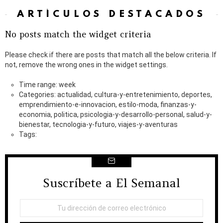
ARTÍCULOS DESTACADOS
No posts match the widget criteria
Please check if there are posts that match all the below criteria. If
not, remove the wrong ones in the widget settings.
Time range: week
Categories: actualidad, cultura-y-entretenimiento, deportes,
emprendimiento-e-innovacion, estilo-moda, finanzas-y-
economia, politica, psicologia-y-desarrollo-personal, salud-y-
bienestar, tecnologia-y-futuro, viajes-y-aventuras
Tags:
Suscríbete a El Semanal
NEWSLETTER
Dirección
de
correo