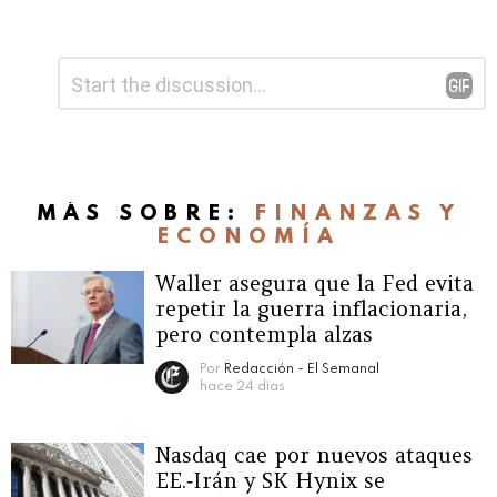
Deja
Comentario
*
una
respuesta
MÁS SOBRE:
FINANZAS Y
ECONOMÍA
Waller asegura que la Fed evita
repetir la guerra inflacionaria,
pero contempla alzas
Por
Redacción - El Semanal
hace 24 días
Nasdaq cae por nuevos ataques
EE.‑Irán y SK Hynix se