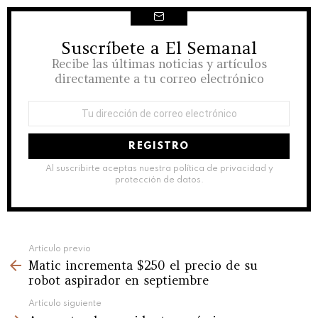
Suscríbete a El Semanal
NEWSLETTER
Recibe las últimas noticias y artículos
directamente a tu correo electrónico
Dirección
de
correo
electrónico:
Al suscribirte aceptas nuestra política de privacidad y
protección de datos.
See
Artículo previo
Matic incrementa $250 el precio de su
more
robot aspirador en septiembre
Artículo siguiente