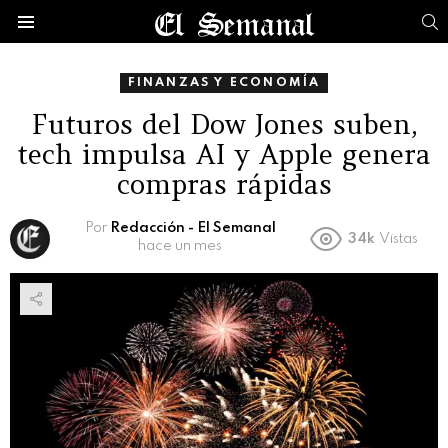
B
Menú
FINANZAS Y ECONOMÍA
Futuros del Dow Jones suben,
tech impulsa AI y Apple genera
compras rápidas
Por
Redacción - El Semanal
34k
Vistas
hace un mes