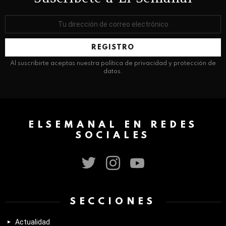
Dirección
de
correo
electrónico:
Al suscribirte aceptas nuestra política de privacidad y protección de
datos.
ELSEMANAL EN REDES
SOCIALES
twitter
instagram
youtube
SECCIONES
Actualidad