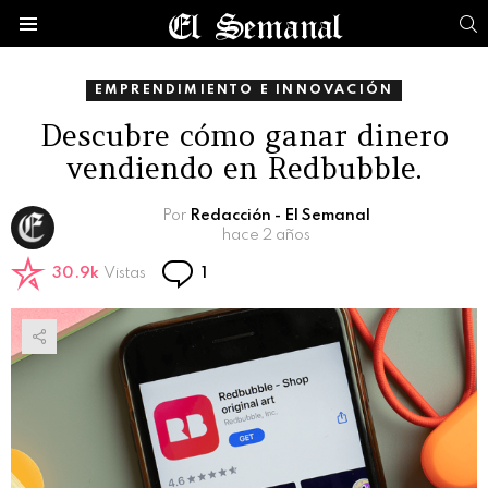
B
Menú
EMPRENDIMIENTO E INNOVACIÓN
Descubre cómo ganar dinero
vendiendo en Redbubble.
Por
Redacción - El Semanal
hace 2 años
Comentario
30.9k
Vistas
1