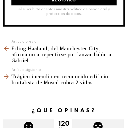
Al suscribirte aceptas nuestra política de privacidad y
protección de datos.
See
Artículo previo
Erling Haaland, del Manchester City,
more
afirma no arrepentirse por lanzar balón a
Gabriel
Artículo siguiente
Trágico incendio en reconocido edificio
brutalista de Moscú cobra 2 vidas.
¿QUÉ OPINAS?
120