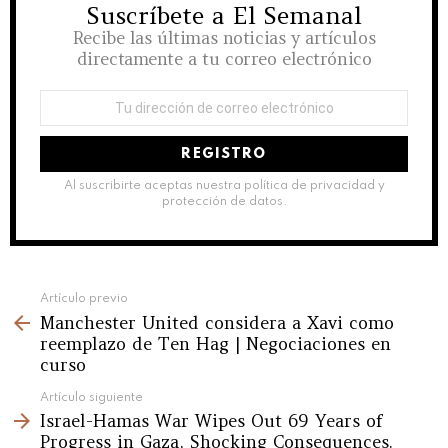
Suscríbete a El Semanal
NEWSLETTER
Recibe las últimas noticias y artículos
directamente a tu correo electrónico
Dirección
de
correo
electrónico:
Al suscribirte aceptas nuestra política de privacidad y
protección de datos.
See
Artículo previo
Manchester United considera a Xavi como
more
reemplazo de Ten Hag | Negociaciones en
curso
Artículo siguiente
Israel-Hamas War Wipes Out 69 Years of
Progress in Gaza, Shocking Consequences.