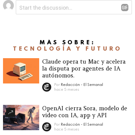
Deja
Comentario
*
una
respuesta
MÁS SOBRE:
TECNOLOGÍA Y FUTURO
Claude opera tu Mac y acelera
la disputa por agentes de IA
autónomos.
Por
Redacción - El Semanal
hace 5 meses
OpenAI cierra Sora, modelo de
video con IA, app y API
Por
Redacción - El Semanal
hace 5 meses