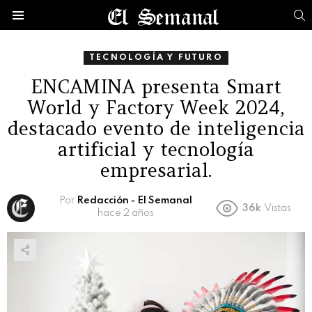
B
Menú
TECNOLOGÍA Y FUTURO
ENCAMINA presenta Smart
World y Factory Week 2024,
destacado evento de inteligencia
artificial y tecnología
empresarial.
Por
Redacción - El Semanal
36k
Vistas
hace 2 años