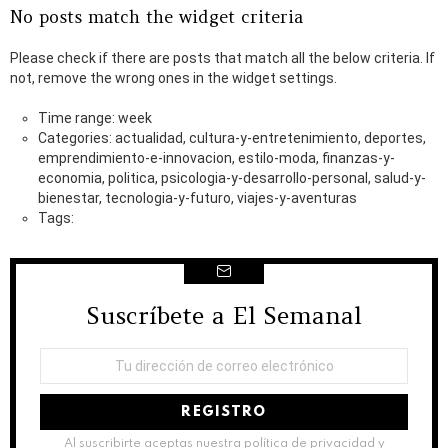
No posts match the widget criteria
Please check if there are posts that match all the below criteria. If
not, remove the wrong ones in the widget settings.
Time range: week
Categories: actualidad, cultura-y-entretenimiento, deportes,
emprendimiento-e-innovacion, estilo-moda, finanzas-y-
economia, politica, psicologia-y-desarrollo-personal, salud-y-
bienestar, tecnologia-y-futuro, viajes-y-aventuras
Tags:
Suscríbete a El Semanal
NEWSLETTER
Dirección
de
correo
electrónico:
Al suscribirte aceptas nuestra política de privacidad y